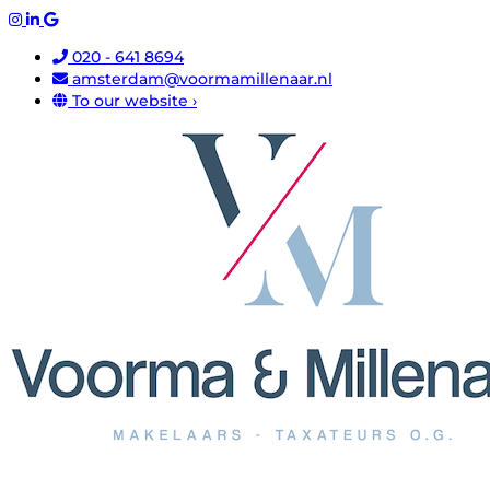
020 - 641 8694
amsterdam@voormamillenaar.nl
To our website ›