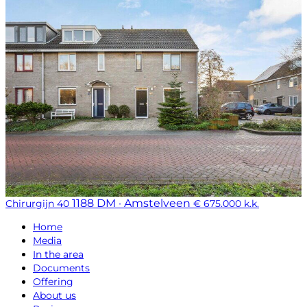
1188 DM · Amstelveen
Chirurgijn 40
€ 675.000 k.k.
Home
Media
In the area
Documents
Offering
About us