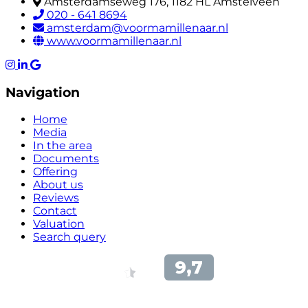
Amsterdamseweg 176, 1182 HL Amstelveen
020 - 641 8694
amsterdam@voormamillenaar.nl
www.voormamillenaar.nl
Navigation
Home
Media
In the area
Documents
Offering
About us
Reviews
Contact
Valuation
Search query