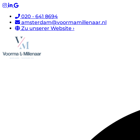
020 - 641 8694
amsterdam@voormamillenaar.nl
Zu unserer Website ›